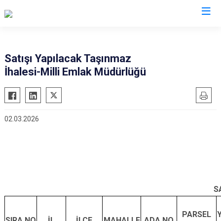
Mardin
Satışı Yapılacak Taşınmaz
İhalesi-Milli Emlak Müdürlüğü
Dargeçit
Nusaybin
Derik
Ömerli
Kızıltepe
Savur
02.03.2026
Mazıdağı
Yeşilli
Midyat
Artuklu
S
PARSEL
SIRA NO
İL
İLÇE
MAHALLE
ADA NO