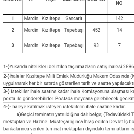
NO
1
Mardin
Kızıltepe
Sancarlı
142
2
Mardin
Kızıltepe
Tepebaşı
452
14
3
Mardin
Kızıltepe
Tepebaşı
93
7
1-)
Yukarıda nitelikleri belirtilen taşınmazların satış ihalesi 28
2-)
İhaleler Kızıltepe Milli Emlak Müdürlüğü Makam Odasında (K
uygulanarak her bir satırda gösterilen tarih ve saatte yapılacaktı
3-)
İstekliler ihale saatine kadar İhale Komisyonuna ulaşması ka
posta ile gönderebilirler. Postada meydana gelebilecek gecikm
4-)-
İhaleye katılmak isteyen isteklilerin ihale saatine kadar;
a)
Geçici teminatın yatırıldığına dair belge; (Tedavüldeki 
mektupları ve Hazine Müsteşarlığınca İhraç edilen Devlet İç b
bankalarınca verilen teminat mektupları dışındaki teminatların