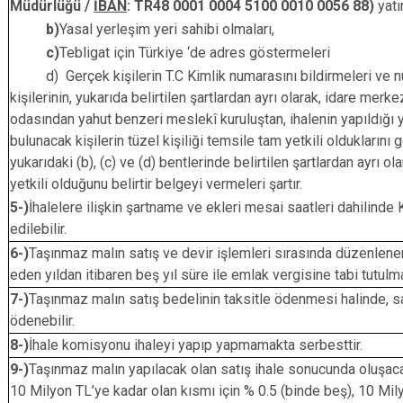
Müdürlüğü /
İBAN
: TR48 0001 0004 5100 0010 0056 88)
yatı
b)
Yasal yerleşim yeri sahibi olmaları,
c)
Tebligat için Türkiye ‘de adres göstermeleri
d) Gerçek kişilerin T.C Kimlik numarasını bildirmeleri ve nüfus
kişilerinin, yukarıda belirtilen şartlardan ayrı olarak, idare m
odasından yahut benzeri meslekî kuruluştan, ihalenin yapıldığı yıl
bulunacak kişilerin tüzel kişiliği temsile tam yetkili oldukların
yukarıdaki (b), (c) ve (d) bentlerinde belirtilen şartlardan ayrı ol
yetkili olduğunu belirtir belgeyi vermeleri şartır.
5-)
İhalelere ilişkin şartname ve ekleri mesai saatleri dahilind
edilebilir.
6-)
Taşınmaz malın satış ve devir işlemleri sırasında düzenlenen 
eden yıldan itibaren beş yıl süre ile emlak vergisine tabi tutulm
7-)
Taşınmaz malın satış bedelinin taksitle ödenmesi halinde, satış
ödenebilir.
8-)
İhale komisyonu ihaleyi yapıp yapmamakta serbesttir.
9-)
Taşınmaz malın yapılacak olan satış ihale sonucunda oluşaca
10 Milyon TL’ye kadar olan kısmı için % 0.5 (binde beş), 10 Mil