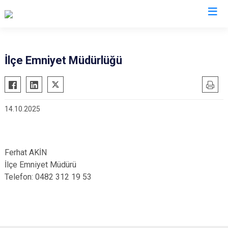
Mardin
İlçe Emniyet Müdürlüğü
Dargeçit
Nusaybin
Derik
Ömerli
14.10.2025
Kızıltepe
Savur
Mazıdağı
Yeşilli
Midyat
Artuklu
Ferhat AKİN
İlçe Emniyet Müdürü
Telefon: 0482 312 19 53