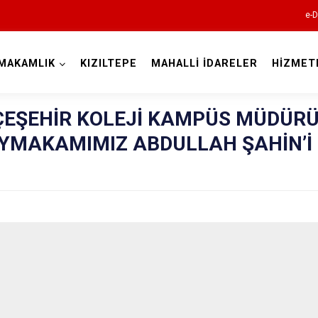
e-D
MAKAMLIK
KIZILTEPE
MAHALLİ İDARELER
HİZMET
Mardin
EŞEHİR KOLEJİ KAMPÜS MÜDÜR
YMAKAMIMIZ ABDULLAH ŞAHİN’İ
Dargeçit
Derik
Kızıltepe