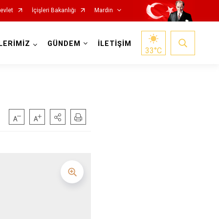
evlet
İçişleri Bakanlığı
Mardin
LERİMİZ
GÜNDEM
İLETİŞİM
33
°C
Ü
Nusaybin
Ömerli
Savur