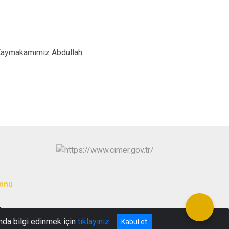
Kaymakamımız Abdullah
yonu
in
nda bilgi edinmek için
tıklayınız
Kabul et