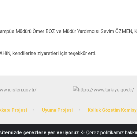
i Kampüs Müdürü Ömer BOZ ve Müdür Yardımcısı Sevim ÖZMEN, 
N, kendilerine ziyaretleri için teşekkür etti.
kkapı Projesi
Uyuma Projesi
Kolluk Gözetim Komis
anayi Mahallesi, 711. Sk. Hükümet Konağı No:11, 47410 Kızıltepe/Mard
 sitemizde çerezlere yer veriyoruz
🍪 Çerez politikamız hakkı
0 482 312 16 00