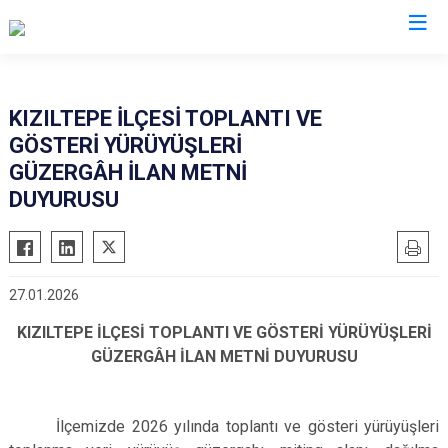
Mardin
KIZILTEPE İLÇESİ TOPLANTI VE
GÖSTERİ YÜRÜYÜŞLERİ
Dargeçit
Nusaybin
GÜZERGÂH İLAN METNİ
Derik
Ömerli
DUYURUSU
Kızıltepe
Savur
Mazıdağı
Yeşilli
Midyat
Artuklu
27.01.2026
KIZILTEPE İLÇESİ TOPLANTI VE GÖSTERİ YÜRÜYÜŞLERİ
GÜZERGÂH İLAN METNİ DUYURUSU
İlçemizde 2026 yılında toplantı ve gösteri yürüyüşleri