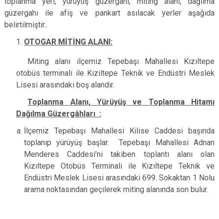
toplanma yeri, yürüyüş güzergahı, miting alanı, dağılma
güzergahı ile afiş ve pankart asılacak yerler aşağıda
belirtilmiştir
.
OTOGAR MİTİNG ALANI:
Miting alanı ilçemiz Tepebaşı Mahallesi Kızıltepe
otobüs terminali ile Kızıltepe Teknik ve Endüstri Meslek
Lisesi arasındaki boş alandır.
Toplanma Alanı, Yürüyüş ve Toplanma Hitamı
Dağılma Güzergâhları :
İlçemiz Tepebaşı Mahallesi Kilise Caddesi başında
toplanıp yürüyüş başlar. Tepebaşı Mahallesi Adnan
Menderes Caddesi’ni takiben toplantı alanı olan
Kızıltepe Otobüs Terminali ile Kızıltepe Teknik ve
Endüstri Meslek Lisesi arasındaki 699. Sokaktan 1 Nolu
arama noktasından geçilerek miting alanında son bulur.